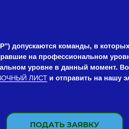
ЕР") допускаются команды, в которы
равшие на профессиональном уровне
льном уровне в данный момент. Возр
ВОЧНЫЙ ЛИСТ
и отправить на нашу э
ПОДАТЬ ЗАЯВКУ